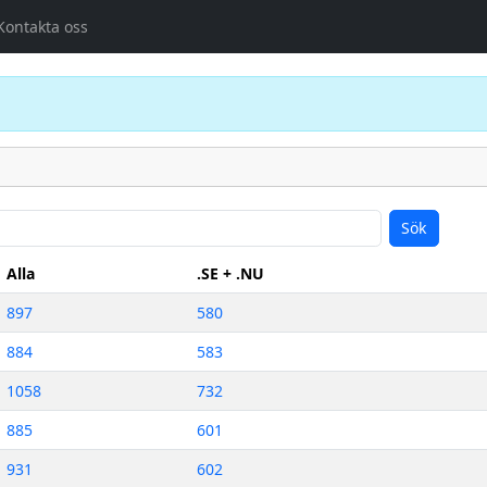
Kontakta oss
Sök
Alla
.SE + .NU
897
580
884
583
1058
732
885
601
931
602