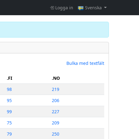
Logga in
Svenska
Bulka med textfält
.FI
.NO
98
219
95
206
99
227
75
209
79
250