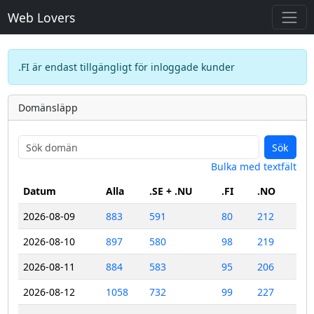
Web Lovers
.FI är endast tillgängligt för inloggade kunder
Domänsläpp
Sök
Bulka med textfält
Datum
Alla
.SE + .NU
.FI
.NO
2026-08-09
883
591
80
212
2026-08-10
897
580
98
219
2026-08-11
884
583
95
206
2026-08-12
1058
732
99
227