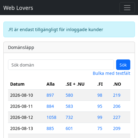
Web Lovers
.FI är endast tillgängligt för inloggade kunder
Domänsläpp
Sök
Bulka med textfält
Datum
Alla
.SE + .NU
.FI
.NO
2026-08-10
897
580
98
219
2026-08-11
884
583
95
206
2026-08-12
1058
732
99
227
2026-08-13
885
601
75
209