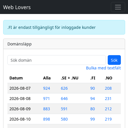
Web Lovers
.FI är endast tillgängligt för inloggade kunder
Domänsläpp
Sök
Bulka med textfält
Datum
Alla
.SE + .NU
.FI
.NO
2026-08-07
924
626
90
208
2026-08-08
971
646
94
231
2026-08-09
883
591
80
212
2026-08-10
898
580
99
219