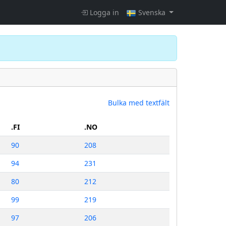
Logga in
Svenska
Bulka med textfält
.FI
.NO
90
208
94
231
80
212
99
219
97
206