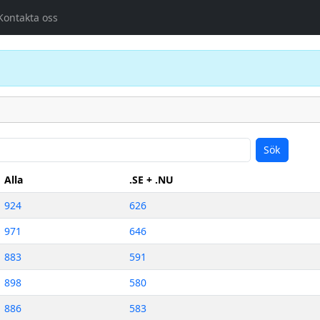
Kontakta oss
Sök
Alla
.SE + .NU
924
626
971
646
883
591
898
580
886
583