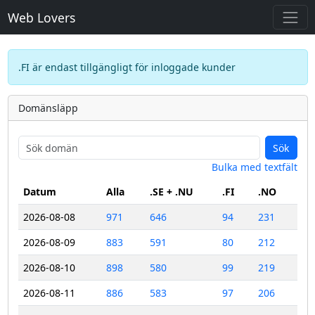
Web Lovers
.FI är endast tillgängligt för inloggade kunder
Domänsläpp
Sök
Bulka med textfält
Datum
Alla
.SE + .NU
.FI
.NO
2026-08-08
971
646
94
231
2026-08-09
883
591
80
212
2026-08-10
898
580
99
219
2026-08-11
886
583
97
206