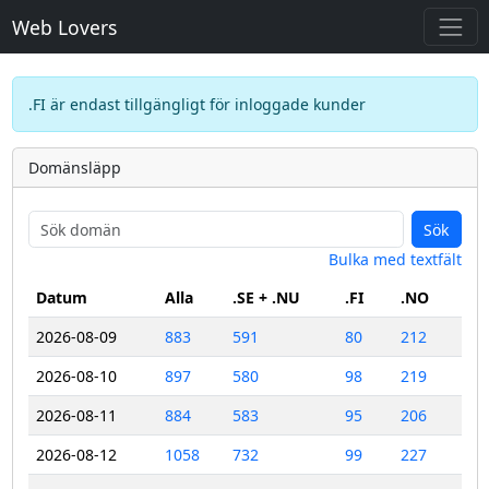
Web Lovers
.FI är endast tillgängligt för inloggade kunder
Domänsläpp
Sök
Bulka med textfält
Datum
Alla
.SE + .NU
.FI
.NO
2026-08-09
883
591
80
212
2026-08-10
897
580
98
219
2026-08-11
884
583
95
206
2026-08-12
1058
732
99
227