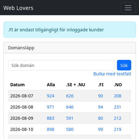
Web Lovers
.FI är endast tillgängligt för inloggade kunder
Domänsläpp
Sök
Bulka med textfält
Datum
Alla
.SE + .NU
.FI
.NO
2026-08-07
924
626
90
208
2026-08-08
971
646
94
231
2026-08-09
883
591
80
212
2026-08-10
898
580
99
219