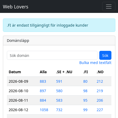
Web Lovers
.FI är endast tillgängligt för inloggade kunder
Domänsläpp
Sök
Bulka med textfält
Datum
Alla
.SE + .NU
.FI
.NO
2026-08-09
883
591
80
212
2026-08-10
897
580
98
219
2026-08-11
884
583
95
206
2026-08-12
1058
732
99
227