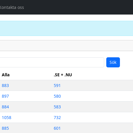
Kontakta oss
Sök
Alla
.SE + .NU
883
591
897
580
884
583
1058
732
885
601