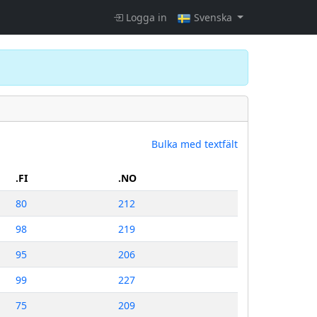
Logga in
Svenska
Bulka med textfält
.FI
.NO
80
212
98
219
95
206
99
227
75
209