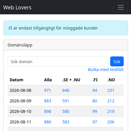
Web Lovers
.FI är endast tillgängligt för inloggade kunder
Domänsläpp
Sök
Bulka med textfält
Datum
Alla
.SE + .NU
.FI
.NO
2026-08-08
971
646
94
231
2026-08-09
883
591
80
212
2026-08-10
898
580
99
219
2026-08-11
886
583
97
206