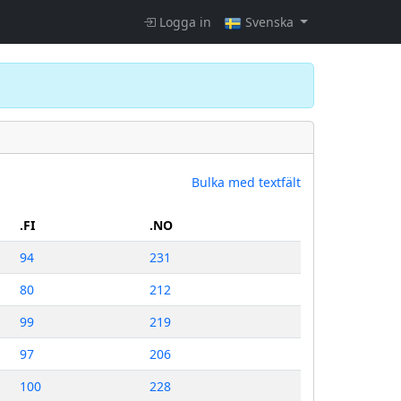
Logga in
Svenska
Bulka med textfält
.FI
.NO
94
231
80
212
99
219
97
206
100
228