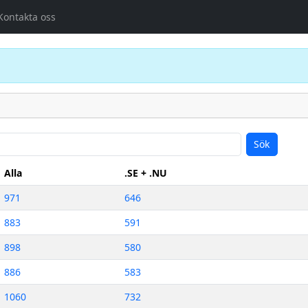
Kontakta oss
Sök
Alla
.SE + .NU
971
646
883
591
898
580
886
583
1060
732