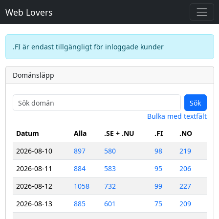
Web Lovers
.FI är endast tillgängligt för inloggade kunder
Domänsläpp
Sök
Bulka med textfält
Datum
Alla
.SE + .NU
.FI
.NO
2026-08-10
897
580
98
219
2026-08-11
884
583
95
206
2026-08-12
1058
732
99
227
2026-08-13
885
601
75
209