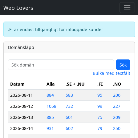
Web Lovers
.FI är endast tillgängligt för inloggade kunder
Domänsläpp
Sök
Bulka med textfält
Datum
Alla
.SE + .NU
.FI
.NO
2026-08-11
884
583
95
206
2026-08-12
1058
732
99
227
2026-08-13
885
601
75
209
2026-08-14
931
602
79
250