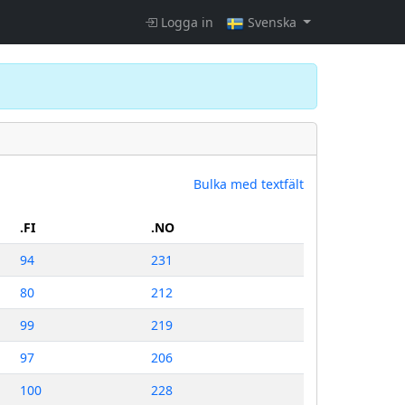
Logga in
Svenska
Bulka med textfält
.FI
.NO
94
231
80
212
99
219
97
206
100
228