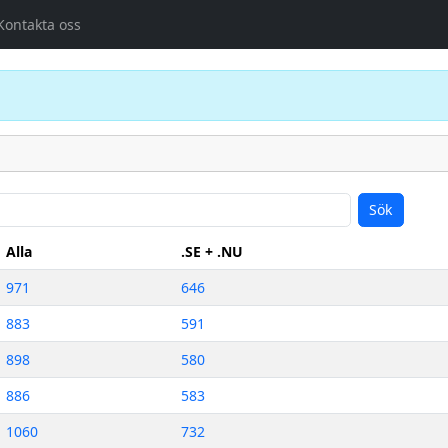
Kontakta oss
Sök
Alla
.SE + .NU
971
646
883
591
898
580
886
583
1060
732