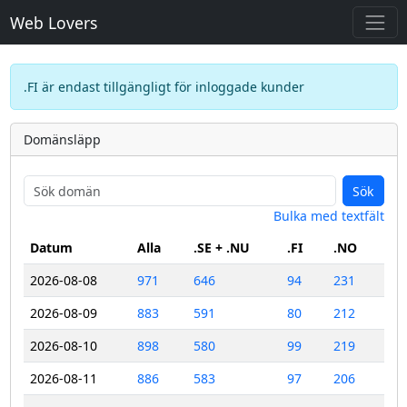
Web Lovers
.FI är endast tillgängligt för inloggade kunder
Domänsläpp
Sök
Bulka med textfält
Datum
Alla
.SE + .NU
.FI
.NO
2026-08-08
971
646
94
231
2026-08-09
883
591
80
212
2026-08-10
898
580
99
219
2026-08-11
886
583
97
206