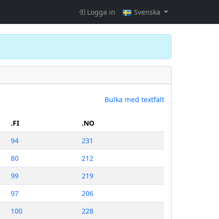
Logga in
Svenska
Bulka med textfält
.FI
.NO
94
231
80
212
99
219
97
206
100
228