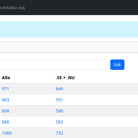
Kontakta oss
Sök
Alla
.SE + .NU
971
646
883
591
898
580
886
583
1060
732