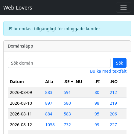
Web Lovers
.FI är endast tillgängligt för inloggade kunder
Domänsläpp
Sök
Bulka med textfält
Datum
Alla
.SE + .NU
.FI
.NO
2026-08-09
883
591
80
212
2026-08-10
897
580
98
219
2026-08-11
884
583
95
206
2026-08-12
1058
732
99
227