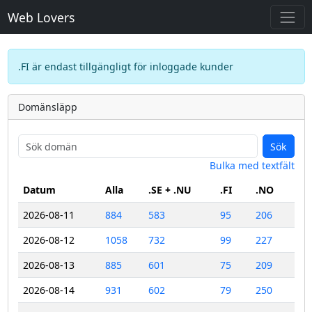
Web Lovers
.FI är endast tillgängligt för inloggade kunder
Domänsläpp
Sök
Bulka med textfält
Datum
Alla
.SE + .NU
.FI
.NO
2026-08-11
884
583
95
206
2026-08-12
1058
732
99
227
2026-08-13
885
601
75
209
2026-08-14
931
602
79
250