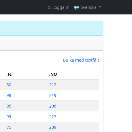
Logga in
Svenska
Bulka med textfält
.FI
.NO
80
212
98
219
95
206
99
227
75
209