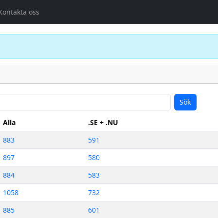
Kontakta oss
Sök
Alla
.SE + .NU
883
591
897
580
884
583
1058
732
885
601