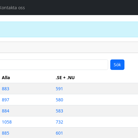
Kontakta oss
Sök
Alla
.SE + .NU
883
591
897
580
884
583
1058
732
885
601