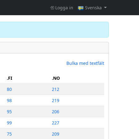
Logga in
Svenska
Bulka med textfält
.FI
.NO
80
212
98
219
95
206
99
227
75
209