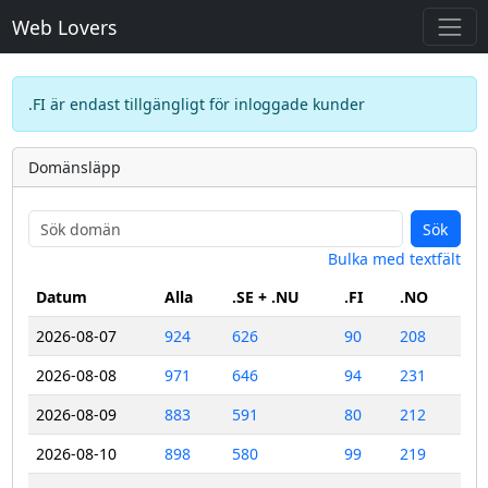
Web Lovers
.FI är endast tillgängligt för inloggade kunder
Domänsläpp
Sök
Bulka med textfält
Datum
Alla
.SE + .NU
.FI
.NO
2026-08-07
924
626
90
208
2026-08-08
971
646
94
231
2026-08-09
883
591
80
212
2026-08-10
898
580
99
219