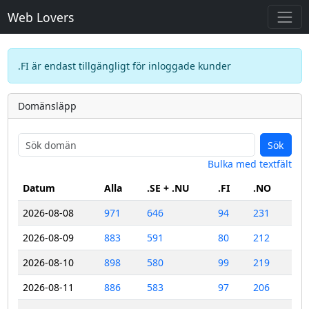
Web Lovers
.FI är endast tillgängligt för inloggade kunder
Domänsläpp
Sök
Bulka med textfält
Datum
Alla
.SE + .NU
.FI
.NO
2026-08-08
971
646
94
231
2026-08-09
883
591
80
212
2026-08-10
898
580
99
219
2026-08-11
886
583
97
206